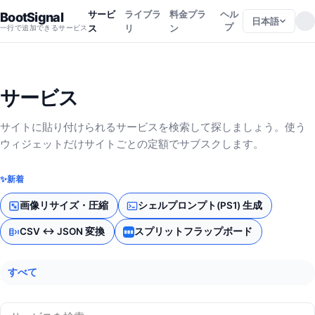
サービ
ライブラ
料金プラ
ヘル
BootSignal
日本語
プ
ス
リ
ン
一行で追加できるサービス
サービス
サイトに貼り付けられるサービスを検索して探しましょう。使う
ウィジェットだけサイトごとの定額でサブスクします。
✨
新着
画像リサイズ・圧縮
シェルプロンプト(PS1) 生成
CSV ↔ JSON 変換
スプリットフラップボード
すべて