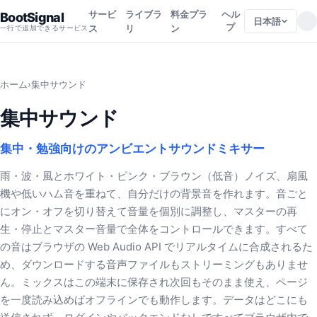
サービ
ライブラ
料金プラ
ヘル
BootSignal
日本語
プ
ス
リ
ン
一行で追加できるサービス
ホーム
›
集中サウンド
集中サウンド
集中・勉強向けのアンビエントサウンドミキサー
雨・波・風とホワイト・ピンク・ブラウン（低音）ノイズ、扇風
機や低いハム音を重ねて、自分だけの背景音を作れます。音ごと
にオン・オフを切り替えて音量を個別に調整し、マスターの再
生・停止とマスター音量で全体をコントロールできます。すべて
の音はブラウザの Web Audio API でリアルタイムに合成されるた
め、ダウンロードする音声ファイルもストリーミングもありませ
ん。ミックスはこの端末に保存され次回もそのまま使え、ページ
を一度読み込めばオフラインでも動作します。データはどこにも