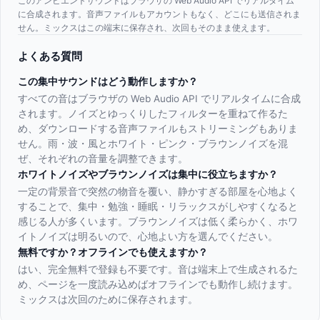
このアンビエントサウンドはブラウザの Web Audio API でリアルタイム
に合成されます。音声ファイルもアカウントもなく、どこにも送信されま
せん。ミックスはこの端末に保存され、次回もそのまま使えます。
よくある質問
この集中サウンドはどう動作しますか？
すべての音はブラウザの Web Audio API でリアルタイムに合成
されます。ノイズとゆっくりしたフィルターを重ねて作るた
め、ダウンロードする音声ファイルもストリーミングもありま
せん。雨・波・風とホワイト・ピンク・ブラウンノイズを混
ぜ、それぞれの音量を調整できます。
ホワイトノイズやブラウンノイズは集中に役立ちますか？
一定の背景音で突然の物音を覆い、静かすぎる部屋を心地よく
することで、集中・勉強・睡眠・リラックスがしやすくなると
感じる人が多くいます。ブラウンノイズは低く柔らかく、ホワ
イトノイズは明るいので、心地よい方を選んでください。
無料ですか？オフラインでも使えますか？
はい、完全無料で登録も不要です。音は端末上で生成されるた
め、ページを一度読み込めばオフラインでも動作し続けます。
ミックスは次回のために保存されます。