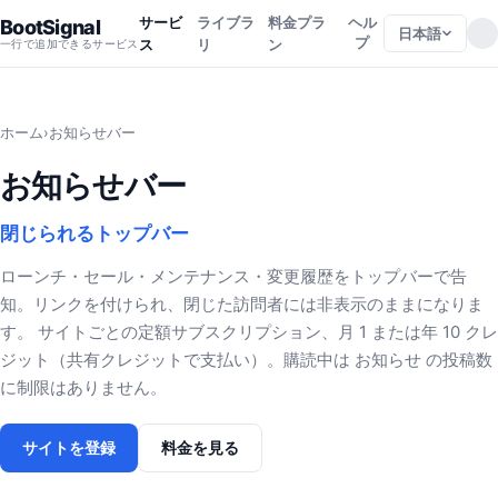
サービ
ライブラ
料金プラ
ヘル
BootSignal
日本語
プ
ス
リ
ン
一行で追加できるサービス
ホーム
›
お知らせバー
お知らせバー
閉じられるトップバー
ローンチ・セール・メンテナンス・変更履歴をトップバーで告
知。リンクを付けられ、閉じた訪問者には非表示のままになりま
す。 サイトごとの定額サブスクリプション、月 1 または年 10 クレ
ジット（共有クレジットで支払い）。購読中は お知らせ の投稿数
に制限はありません。
サイトを登録
料金を見る