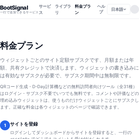
サービ
ライブラ
料金プラ
ヘル
BootSignal
日本語
プ
ス
リ
ン
一行で追加できるサービス
料金プラン
ウィジェットごとのサイト定額サブスクです、月額または年
額、共有クレジットで決済します。ウィジェットの書き込みに
は有効なサブスクが必要で、サブスク期間中は無制限です。
QRコード生成・D-Day計算機などの無料訪問者向けツール（全31種）
はログイン・サブスク不要でいつでも無料です。コメントや評価などの
埋め込みウィジェットは、使うものだけウィジェットごとにサブスクし
ます。正確な料金は各ウィジェットのページで確認できます。
サイトを登録
1
ログインしてダッシュボードからサイトを登録すると、一行の
でどこでもコメントを受け付けられます。