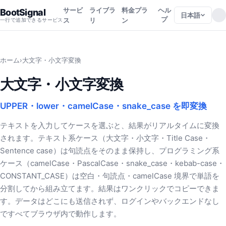
サービ
ライブラ
料金プラ
ヘル
BootSignal
日本語
プ
ス
リ
ン
一行で追加できるサービス
ホーム
›
大文字・小文字変換
大文字・小文字変換
UPPER・lower・camelCase・snake_case を即変換
テキストを入力してケースを選ぶと、結果がリアルタイムに変換
されます。テキスト系ケース（大文字・小文字・Title Case・
Sentence case）は句読点をそのまま保持し、プログラミング系
ケース（camelCase・PascalCase・snake_case・kebab-case・
CONSTANT_CASE）は空白・句読点・camelCase 境界で単語を
分割してから組み立てます。結果はワンクリックでコピーできま
す。データはどこにも送信されず、ログインやバックエンドなし
ですべてブラウザ内で動作します。