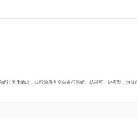
依你選擇的縮排美化輸出，或移除所有空白進行壓縮。結果可一鍵複製，無效