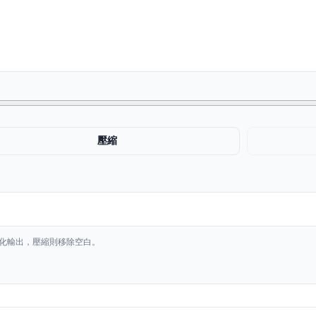
壓縮
化美化輸出，壓縮則移除空白。