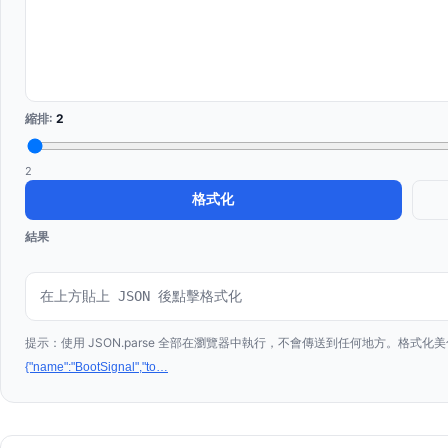
縮排
:
2
2
格式化
結果
在上方貼上 JSON 後點擊格式化
提示：使用 JSON.parse 全部在瀏覽器中執行，不會傳送到任何地方。格式
{"name":"BootSignal","to
…