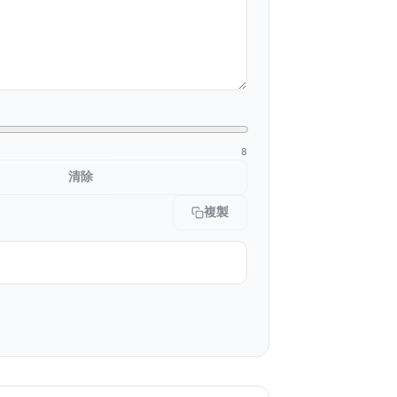
8
清除
複製