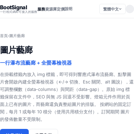
BootSignal
說明
繁體中文
服務
資源庫
定價
一行程式碼即可接入的服務
首頁
›
圖片藝廊
圖片藝廊
一行瀑布流藝廊 + 全螢幕檢視器
在掛載標籤內放入 img 標籤，即可得到響應式瀑布流藝廊。點擊圖
片會開啟內建全螢幕檢視器（←/→ 切換、Esc 關閉、alt 圖說），還
可調整欄數（data-columns）與間距（data-gap）。原始 img 標
籤保留在文件中，SEO 與無 JS 回退不受影響。燈箱元件作用於頁
面上已有的圖片，而藝廊還負責整組圖片的排版。 按網站的固定訂
閱，每月 1 或每年 10 積分（使用共用積分支付）。訂閱期間 圖片
的發佈數量不受限制。