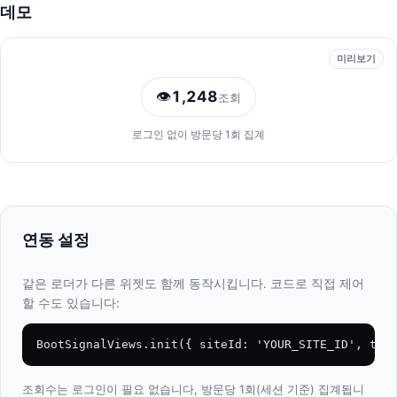
데모
미리보기
👁
1,248
조회
로그인 없이 방문당 1회 집계
연동 설정
같은 로더가 다른 위젯도 함께 동작시킵니다. 코드로 직접 제어
할 수도 있습니다:
BootSignalViews.init({ siteId: 'YOUR_SITE_ID', thr
조회수는 로그인이 필요 없습니다, 방문당 1회(세션 기준) 집계됩니