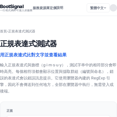
BootSignal
說明
繁體中文
服務
資源庫
定價
一行程式碼即可接入的服務
首頁
›
正規表達式測試器
正規表達式測試器
用正規表達式比對文字並查看結果
輸入正規表達式與旗標（g·i·m·s·u·y），測試字串中的相符部分會即
時高亮。每個相符項都會顯示位置與擷取群組（編號與命名），錯
誤的表達式會以錯誤訊息提示。它使用瀏覽器內建的 RegExp 引
擎，因此不會傳送到任何地方，全部在瀏覽器中執行，無需登入或
後端。
正規