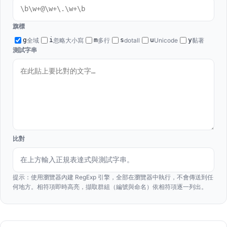
旗標
g
i
m
s
u
y
全域
忽略大小寫
多行
dotall
Unicode
黏著
測試字串
比對
在上方輸入正規表達式與測試字串。
提示：使用瀏覽器內建 RegExp 引擎，全部在瀏覽器中執行，不會傳送到任
何地方。相符項即時高亮，擷取群組（編號與命名）依相符項逐一列出。