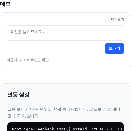
데모
미리보기
의견을 남겨주세요…
보내기
비공개, 사이트 주인만 확인
연동 설정
같은 로더가 다른 위젯도 함께 동작시킵니다. 코드로 직접 제어
할 수도 있습니다:
BootSignalFeedback.init({ siteId: 'YOUR_SITE_ID', 